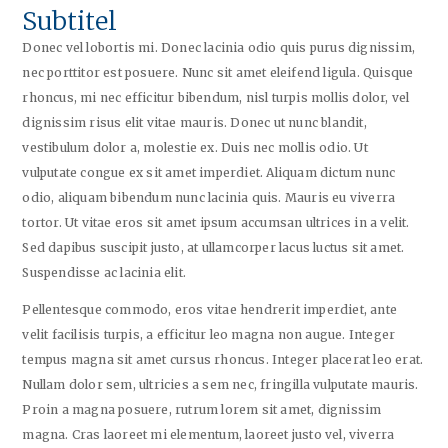
Subtitel
Donec vel lobortis mi. Donec lacinia odio quis purus dignissim,
nec porttitor est posuere. Nunc sit amet eleifend ligula. Quisque
rhoncus, mi nec efficitur bibendum, nisl turpis mollis dolor, vel
dignissim risus elit vitae mauris. Donec ut nunc blandit,
vestibulum dolor a, molestie ex. Duis nec mollis odio. Ut
vulputate congue ex sit amet imperdiet. Aliquam dictum nunc
odio, aliquam bibendum nunc lacinia quis. Mauris eu viverra
tortor. Ut vitae eros sit amet ipsum accumsan ultrices in a velit.
Sed dapibus suscipit justo, at ullamcorper lacus luctus sit amet.
Suspendisse ac lacinia elit.
Pellentesque commodo, eros vitae hendrerit imperdiet, ante
velit facilisis turpis, a efficitur leo magna non augue. Integer
tempus magna sit amet cursus rhoncus. Integer placerat leo erat.
Nullam dolor sem, ultricies a sem nec, fringilla vulputate mauris.
Proin a magna posuere, rutrum lorem sit amet, dignissim
magna. Cras laoreet mi elementum, laoreet justo vel, viverra