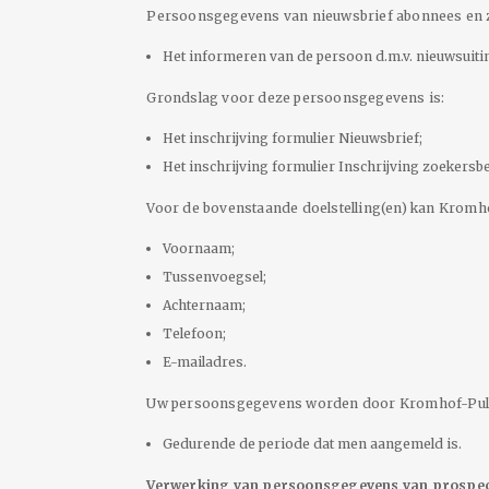
Persoonsgegevens van nieuwsbrief abonnees en z
Het informeren van de persoon d.m.v. nieuwsuiti
Grondslag voor deze persoonsgegevens is:
Het inschrijving formulier Nieuwsbrief;
Het inschrijving formulier Inschrijving zoekersb
Voor de bovenstaande doelstelling(en) kan Kromh
Voornaam;
Tussenvoegsel;
Achternaam;
Telefoon;
E-mailadres.
Uw persoonsgegevens worden door Kromhof-Pulle
Gedurende de periode dat men aangemeld is.
Verwerking van persoonsgegevens van prospect