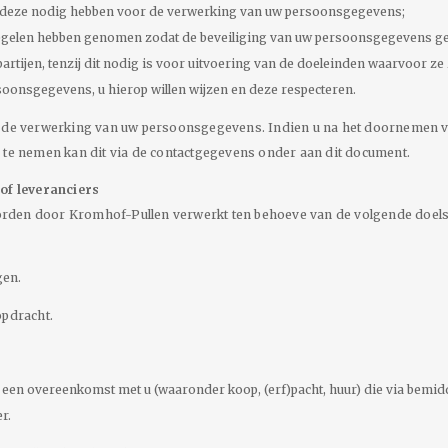
j deze nodig hebben voor de verwerking van uw persoonsgegevens;
egelen hebben genomen zodat de beveiliging van uw persoonsgegevens g
jen, tenzij dit nodig is voor uitvoering van de doeleinden waarvoor ze z
soonsgegevens, u hierop willen wijzen en deze respecteren.
r de verwerking van uw persoonsgegevens. Indien u na het doornemen va
p te nemen kan dit via de contactgegevens onder aan dit document.
of leveranciers
rden door Kromhof-Pullen verwerkt ten behoeve van de volgende doelst
gen.
opdracht.
en overeenkomst met u (waaronder koop, (erf)pacht, huur) die via bemid
r.