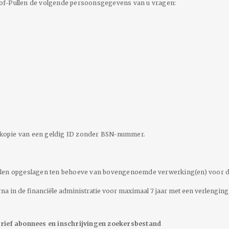
of-Pullen de volgende persoonsgegevens van u vragen:
en kopie van een geldig ID zonder BSN-nummer.
n opgeslagen ten behoeve van bovengenoemde verwerking(en) voor d
a in de financiële administratie voor maximaal 7 jaar met een verlenging t
ief abonnees en inschrijvingen zoekersbestand