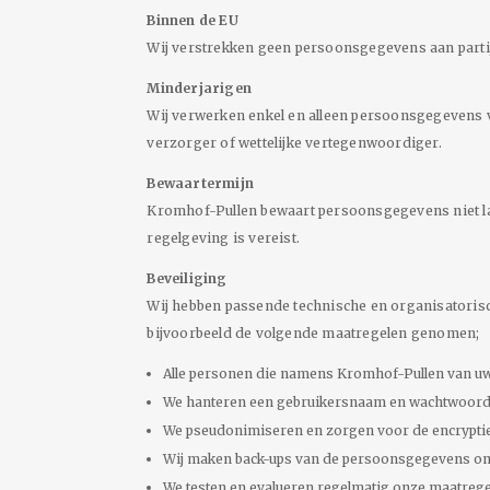
Binnen de EU
Wij verstrekken geen persoonsgegevens aan partij
Minderjarigen
Wij verwerken enkel en alleen persoonsgegevens v
verzorger of wettelijke vertegenwoordiger.
Bewaartermijn
Kromhof-Pullen bewaart persoonsgegevens niet lan
regelgeving is vereist.
Beveiliging
Wij hebben passende technische en organisatori
bijvoorbeeld de volgende maatregelen genomen;
Alle personen die namens Kromhof-Pullen van u
We hanteren een gebruikersnaam en wachtwoordb
We pseudonimiseren en zorgen voor de encryptie
Wij maken back-ups van de persoonsgegevens om d
We testen en evalueren regelmatig onze maatrege