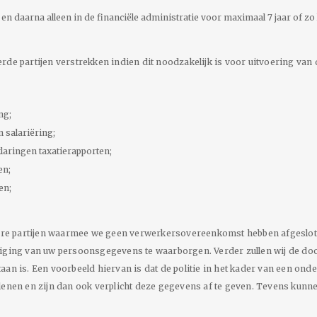
n daarna alleen in de financiële administratie voor maximaal 7 jaar of zo 
rde partijen verstrekken indien dit noodzakelijk is voor uitvoering va
ng;
n salariëring;
klaringen taxatierapporten;
en;
en;
e partijen waarmee we geen verwerkersovereenkomst hebben afgesloten
liging van uw persoonsgegevens te waarborgen. Verder zullen wij de doo
estaan is. Een voorbeeld hiervan is dat de politie in het kader van een o
rlenen en zijn dan ook verplicht deze gegevens af te geven. Tevens kun