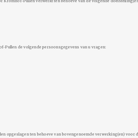
romhof-Pullen verwerkt ten behoeve van de volgende doelstelling(en
of-Pullen de volgende persoonsgegevens van u vragen:
n opgeslagen ten behoeve van bovengenoemde verwerking(en) voor d