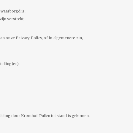
ewaarborgd is;
ijn verstrekt;
n onze Privacy Policy, of in algemenere zin,
elling(en):
deling door Kromhof-Pullen tot stand is gekomen,