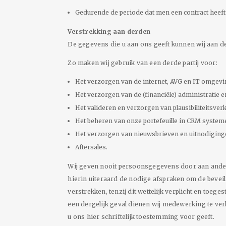
Gedurende de periode dat men een contract heeft e
Verstrekking aan derden
De gegevens die u aan ons geeft kunnen wij aan de
Zo maken wij gebruik van een derde partij voor:
Het verzorgen van de internet, AVG en IT omgevi
Het verzorgen van de (financiële) administratie e
Het valideren en verzorgen van plausibiliteitsver
Het beheren van onze portefeuille in CRM system
Het verzorgen van nieuwsbrieven en uitnodiging
Aftersales.
Wij geven nooit persoonsgegevens door aan ander
hierin uiteraard de nodige afspraken om de bevei
verstrekken, tenzij dit wettelijk verplicht en toeg
een dergelijk geval dienen wij medewerking te ve
u ons hier schriftelijk toestemming voor geeft.