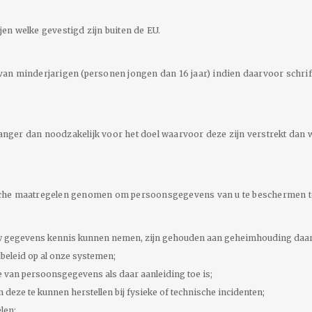
en welke gevestigd zijn buiten de EU.
an minderjarigen (personen jongen dan 16 jaar) indien daarvoor schrif
ger dan noodzakelijk voor het doel waarvoor deze zijn verstrekt dan w
sche maatregelen genomen om persoonsgegevens van u te beschermen t
w gegevens kennis kunnen nemen, zijn gehouden aan geheimhouding daa
eleid op al onze systemen;
 van persoonsgegevens als daar aanleiding toe is;
eze te kunnen herstellen bij fysieke of technische incidenten;
len;