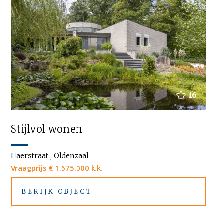
16
Stijlvol wonen
Haerstraat , Oldenzaal
Vraagprijs € 1.675.000 k.k.
BEKIJK OBJECT