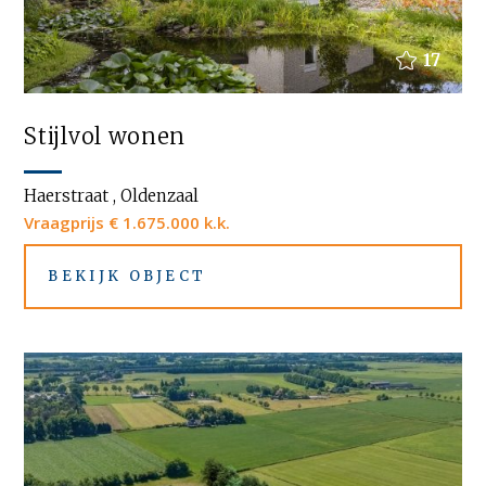
17
Stijlvol wonen
Haerstraat , Oldenzaal
Vraagprijs € 1.675.000 k.k.
BEKIJK OBJECT