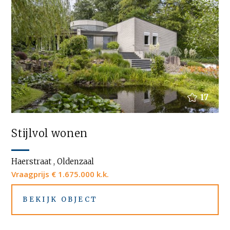
17
Stijlvol wonen
Haerstraat , Oldenzaal
Vraagprijs € 1.675.000 k.k.
BEKIJK OBJECT