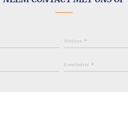
Telefoon
*
E-mailadres
*